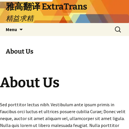
Skip
雅高翻译 ExtraTrans
to
精益求精
content
Search
Menu
for:
About Us
About Us​
Sed porttitor lectus nibh. Vestibulum ante ipsum primis in
faucibus orci luctus et ultrices posuere cubilia Curae; Donec velit
neque, auctor sit amet aliquam vel, ullamcorper sit amet ligula.
Nulla quis lorem ut libero malesuada feugiat. Nulla porttitor